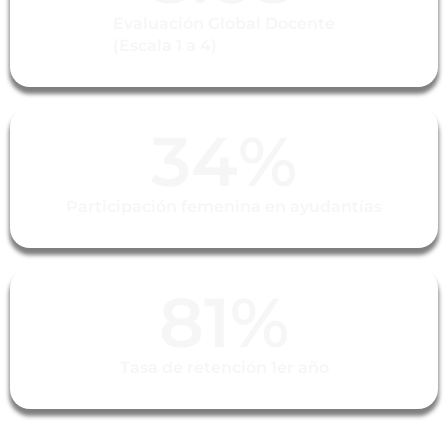
Evaluación Global Docente
(Escala 1 a 4)
34
%
Participación femenina en ayudantías
81
%
Tasa de retención 1er año